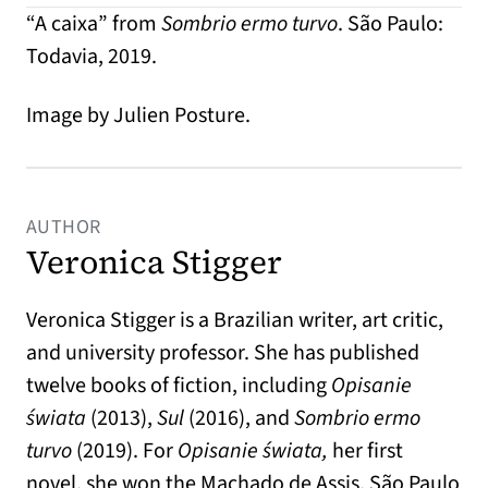
“A caixa” from
Sombrio ermo turvo
. São Paulo:
Todavia, 2019.
Image by Julien Posture.
AUTHOR
Veronica Stigger
Veronica Stigger is a Brazilian writer, art critic,
and university professor. She has published
twelve books of fiction, including
Opisanie
świata
(2013),
Sul
(2016), and
Sombrio ermo
turvo
(2019). For
Opisanie świata,
her first
novel, she won the Machado de Assis, São Paulo