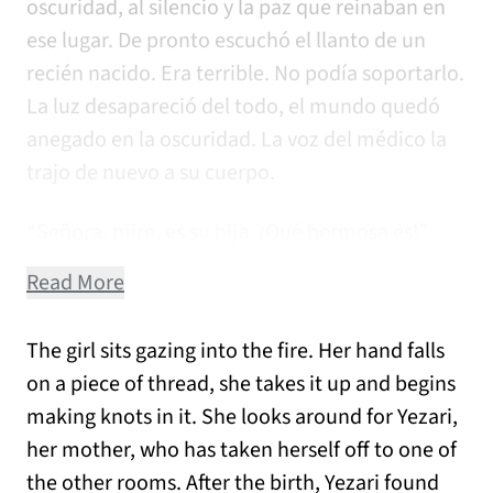
oscuridad, al silencio y la paz que reinaban en
ese lugar. De pronto escuchó el llanto de un
recién nacido. Era terrible. No podía soportarlo.
La luz desapareció del todo, el mundo quedó
anegado en la oscuridad. La voz del médico la
trajo de nuevo a su cuerpo.
“Señora, mire, es su hija. ¡Qué hermosa es!”
Read More
The girl sits gazing into the fire. Her hand falls
on a piece of thread, she takes it up and begins
making knots in it. She looks around for Yezari,
her mother, who has taken herself off to one of
the other rooms. After the birth, Yezari found