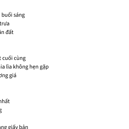
i buổi sáng
trưa
ân đất
t cuối cùng
ia lìa không hẹn gặp
ơng giá
nhất
g
ng giấy bản