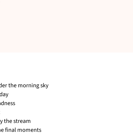
der the morning sky
dday
sadness
t
by the stream
 the final moments