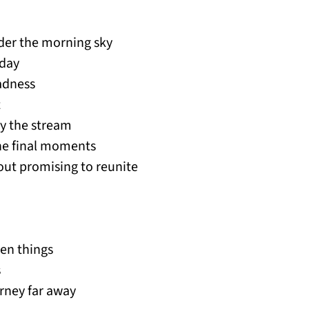
der the morning sky
dday
sadness
t
by the stream
 the final moments
hout promising to reunite
en things
s
rney far away