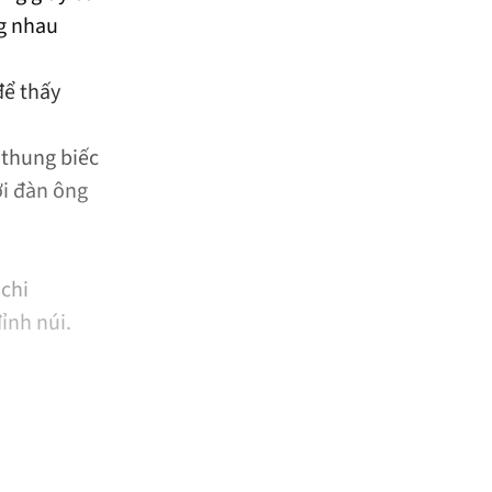
ng nhau
để thấy
 thung biếc
ời đàn ông
chi
ỉnh núi.