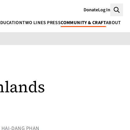
Donate
Log In
Searc
EDUCATION
TWO LINES PRESS
COMMUNITY & CRAFT
ABOUT
hlands
Y HAI-DANG PHAN