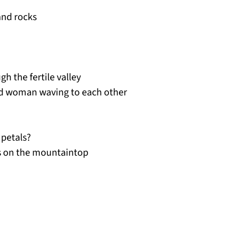
 and rocks
gh the fertile valley
nd woman waving to each other
 petals?
rs on the mountaintop